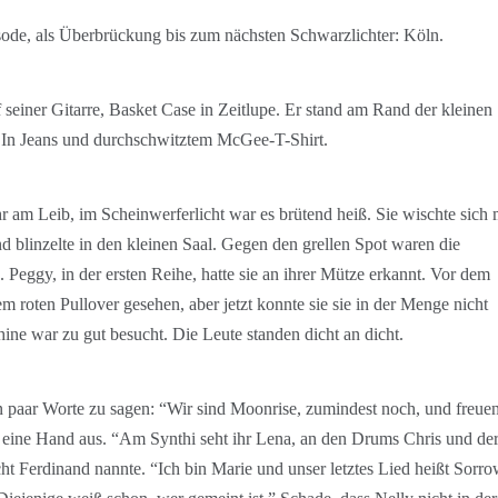
sode, als Überbrückung bis zum nächsten Schwarzlichter: Köln.
f seiner Gitarre, Basket Case in Zeitlupe. Er stand am Rand der kleinen
t. In Jeans und durchschwitztem McGee-T-Shirt.
 am Leib, im Scheinwerferlicht war es brütend heiß. Sie wischte sich 
 blinzelte in den kleinen Saal. Gegen den grellen Spot waren die
 Peggy, in der ersten Reihe, hatte sie an ihrer Mütze erkannt. Vor dem
rem roten Pullover gesehen, aber jetzt konnte sie sie in der Menge nicht
ne war zu gut besucht. Die Leute standen dicht an dicht.
in paar Worte zu sagen: “Wir sind Moonrise, zumindest noch, und freu
te eine Hand aus. “Am Synthi seht ihr Lena, an den Drums Chris und der
nicht Ferdinand nannte. “Ich bin Marie und unser letztes Lied heißt Sorr