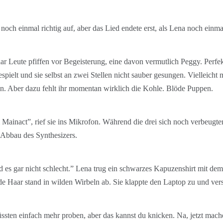
och einmal richtig auf, aber das Lied endete erst, als Lena noch einma
ar Leute pfiffen vor Begeisterung, eine davon vermutlich Peggy. Perfe
spielt und sie selbst an zwei Stellen nicht sauber gesungen. Vielleicht 
. Aber dazu fehlt ihr momentan wirklich die Kohle. Blöde Puppen.
Mainact”, rief sie ins Mikrofon. Während die drei sich noch verbeugt
 Abbau des Synthesizers.
d es gar nicht schlecht.” Lena trug ein schwarzes Kapuzenshirt mit de
de Haar stand in wilden Wirbeln ab. Sie klappte den Laptop zu und ver
ssten einfach mehr proben, aber das kannst du knicken. Na, jetzt mache