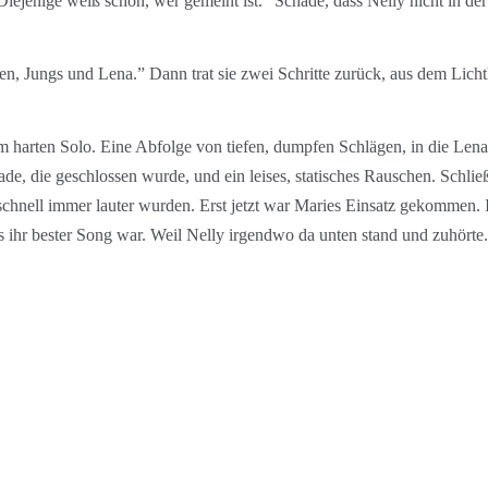
enige weiß schon, wer gemeint ist.” Schade, dass Nelly nicht in der 
en, Jungs und Lena.” Dann trat sie zwei Schritte zurück, aus dem Licht
 harten Solo. Eine Abfolge von tiefen, dumpfen Schlägen, in die Len
ade, die geschlossen wurde, und ein leises, statisches Rauschen. Schli
hnell immer lauter wurden. Erst jetzt war Maries Einsatz gekommen. Ih
es ihr bester Song war. Weil Nelly irgendwo da unten stand und zuhörte.