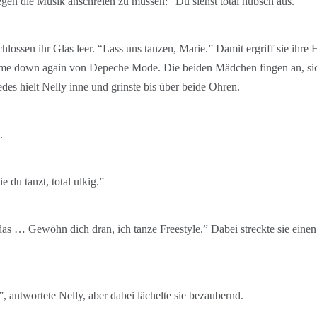
egen die Musik anschreien zu müssen: “Du siehst total hübsch aus.”
chlossen ihr Glas leer. “Lass uns tanzen, Marie.” Damit ergriff sie ihre
t me down again von Depeche Mode. Die beiden Mädchen fingen an, si
des hielt Nelly inne und grinste bis über beide Ohren.
.
 du tanzt, total ulkig.”
as … Gewöhn dich dran, ich tanze Freestyle.” Dabei streckte sie einen
”, antwortete Nelly, aber dabei lächelte sie bezaubernd.