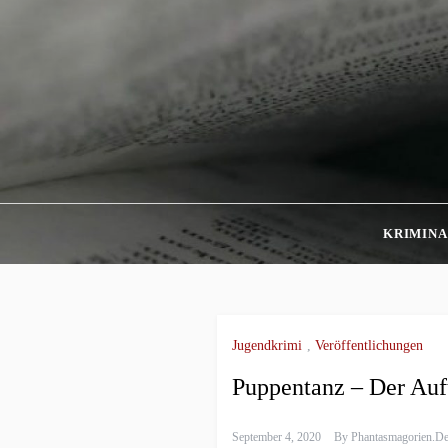
Skip
to
content
KRIMINA
Jugendkrimi
,
Veröffentlichungen
Puppentanz – Der Auft
September 4, 2020
By
Phantasmagorien.d