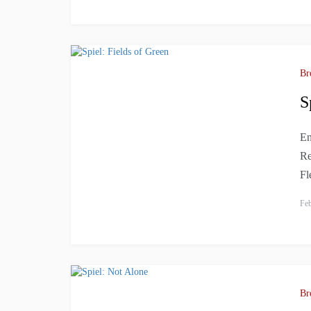
Br
S
En
Re
Fl
Feb
Br