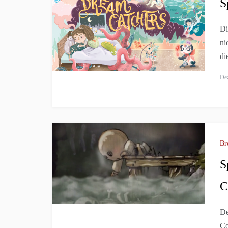
S
Di
ni
di
De
Br
S
C
De
Co