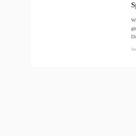
S
Wi
gi
Do
Jan