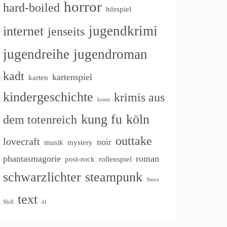
horror
hard-boiled
hörspiel
jugendkrimi
internet
jenseits
jugendreihe
jugendroman
kadt
kartenspiel
karten
kindergeschichte
krimis aus
krimi
kung fu
köln
dem totenreich
outtake
lovecraft
noir
musik
mystery
phantasmagorie
roman
post-rock
rollenspiel
schwarzlichter
steampunk
Steve
text
Shill
öl