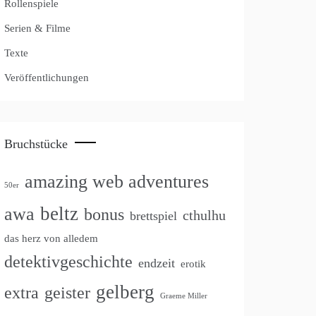
Rollenspiele
Serien & Filme
Texte
Veröffentlichungen
Bruchstücke
amazing web adventures
50er
beltz
awa
bonus
cthulhu
brettspiel
das herz von alledem
detektivgeschichte
endzeit
erotik
gelberg
extra
geister
Graeme Miller