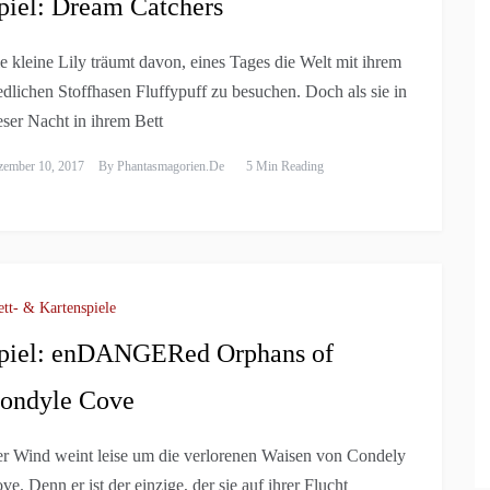
piel: Dream Catchers
e kleine Lily träumt davon, eines Tages die Welt mit ihrem
edlichen Stoffhasen Fluffypuff zu besuchen. Doch als sie in
eser Nacht in ihrem Bett
zember 10, 2017
By
Phantasmagorien.de
5 Min Reading
ett- & Kartenspiele
piel: enDANGERed Orphans of
ondyle Cove
r Wind weint leise um die verlorenen Waisen von Condely
ve. Denn er ist der einzige, der sie auf ihrer Flucht