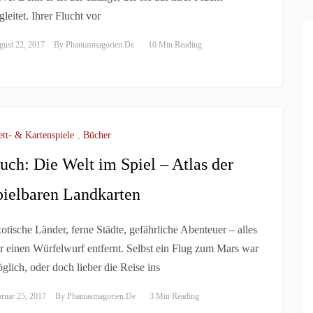
gleitet. Ihrer Flucht vor
ust 22, 2017
By
Phantasmagorien.de
10 Min Reading
ett- & Kartenspiele
,
Bücher
uch: Die Welt im Spiel – Atlas der
pielbaren Landkarten
otische Länder, ferne Städte, gefährliche Abenteuer – alles
r einen Würfelwurf entfernt. Selbst ein Flug zum Mars war
glich, oder doch lieber die Reise ins
ruar 25, 2017
By
Phantasmagorien.de
3 Min Reading