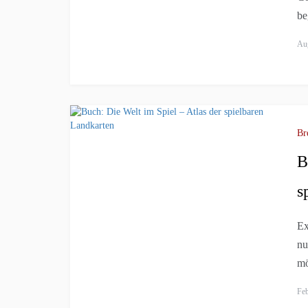
be
Aug
Br
B
s
Ex
nu
mö
Feb