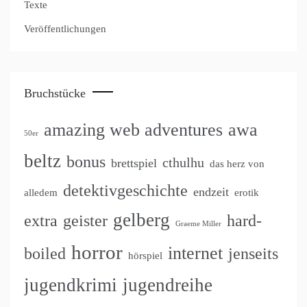
Texte
Veröffentlichungen
Bruchstücke
amazing web adventures
awa
50er
beltz
bonus
cthulhu
brettspiel
das herz von
detektivgeschichte
endzeit
alledem
erotik
gelberg
extra
geister
hard-
Graeme Miller
horror
internet
boiled
jenseits
hörspiel
jugendkrimi
jugendreihe