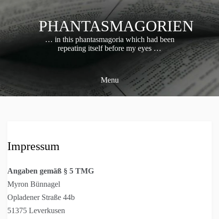
Skip
to
PHANTASMAGORIEN
content
… in this phantasmagoria which had been
repeating itself before my eyes …
Menu
Impressum
Angaben gemäß § 5 TMG
Myron Bünnagel
Opladener Straße 44b
51375 Leverkusen