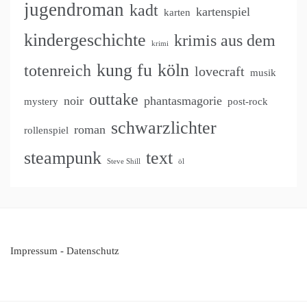
jugendroman
kadt
kartenspiel
karten
kindergeschichte
krimis aus dem
krimi
kung fu
köln
totenreich
lovecraft
musik
outtake
noir
phantasmagorie
mystery
post-rock
schwarzlichter
roman
rollenspiel
steampunk
text
Steve Shill
öl
Impressum
-
Datenschutz