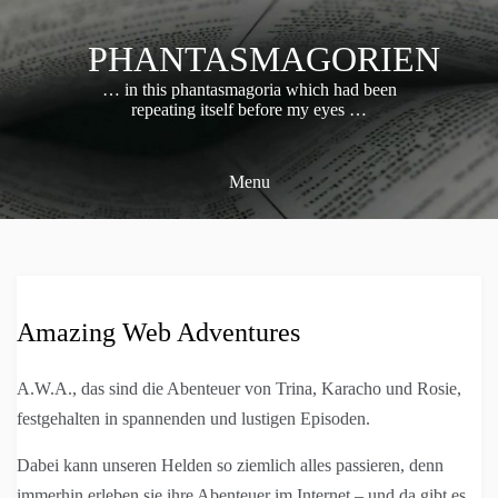
Skip
to
PHANTASMAGORIEN
content
… in this phantasmagoria which had been
repeating itself before my eyes …
Menu
Amazing Web Adventures
A.W.A., das sind die Abenteuer von Trina, Karacho und Rosie,
festgehalten in spannenden und lustigen Episoden.
Dabei kann unseren Helden so ziemlich alles passieren, denn
immerhin erleben sie ihre Abenteuer im Internet – und da gibt es