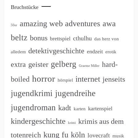
Bruchstücke
amazing web adventures
awa
50er
beltz
bonus
cthulhu
brettspiel
das herz von
detektivgeschichte
endzeit
alledem
erotik
gelberg
extra
geister
hard-
Graeme Miller
horror
internet
boiled
jenseits
hörspiel
jugendkrimi
jugendreihe
jugendroman
kadt
kartenspiel
karten
kindergeschichte
krimis aus dem
krimi
kung fu
köln
totenreich
lovecraft
musik