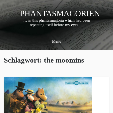
Skip
to
PHANTASMAGORIEN
content
… in this phantasmagoria which had been
repeating itself before my eyes …
Menu
Schlagwort:
the moomins