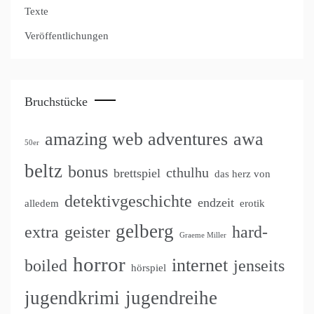
Texte
Veröffentlichungen
Bruchstücke
amazing web adventures
awa
50er
beltz
bonus
cthulhu
brettspiel
das herz von
detektivgeschichte
endzeit
alledem
erotik
gelberg
extra
geister
hard-
Graeme Miller
horror
internet
boiled
jenseits
hörspiel
jugendkrimi
jugendreihe