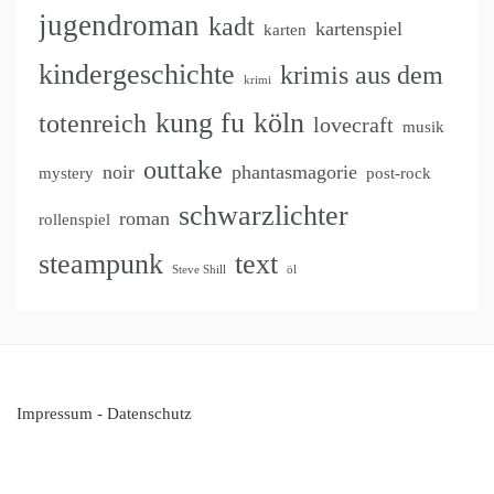
jugendroman
kadt
kartenspiel
karten
kindergeschichte
krimis aus dem
krimi
kung fu
köln
totenreich
lovecraft
musik
outtake
noir
phantasmagorie
mystery
post-rock
schwarzlichter
roman
rollenspiel
steampunk
text
Steve Shill
öl
Impressum
-
Datenschutz