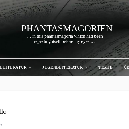
PHANTASMAGORIEN
… in this phantasmagoria which had been
repeating itself before my eyes …
LLITERATUR
JUGENDLITERATUR
TEXTE
Ü
llo
67